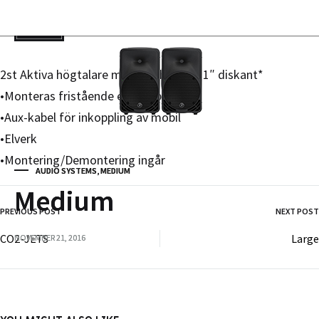
Cart
0
0771-123 000
2st Aktiva högtalare med 12″ bas och 1″ diskant*
•Monteras fristående eller upphängda
•Aux-kabel för inkoppling av mobil
•Elverk
•Montering/Demontering ingår
AUDIO SYSTEMS
AUDIO SYSTEMS
,
,
MEDIUM
MEDIUM
Medium
Medium
PREVIOUS POST
NEXT POST
POST
CO2-JETS
Large
NOVEMBER 21, 2016
NOVEMBER 21, 2016
NAVIGATION