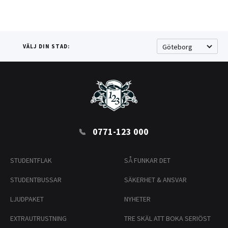
VÄLJ DIN STAD:
0771-123 000
STUDENTFLAK
SÅ FUNKAR DET
STUDENTBUSSAR
SÄKERHET & ANSVAR
LJUDPAKET
NYHETER
EXTRAUTRUSTNING
TRE SKÄL ATT BOKA SERIÖST