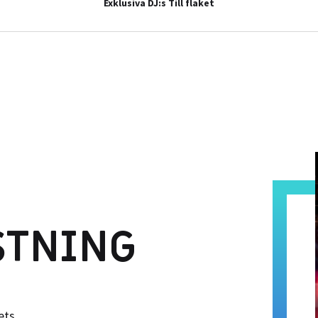
Exklusiva DJ:s Till flaket
STNING
ets.