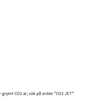
hur grymt CO2 är; sök på orden ”CO2 JET”