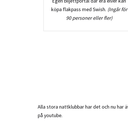
Egen biljettportal där era elver kan
köpa flakpass med Swish.
(Ingår för
90 personer eller fler)
Alla stora nattklubbar har det och nu har 
på youtube.