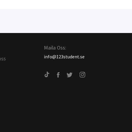
Maila Oss:
info@123student.se
OSS