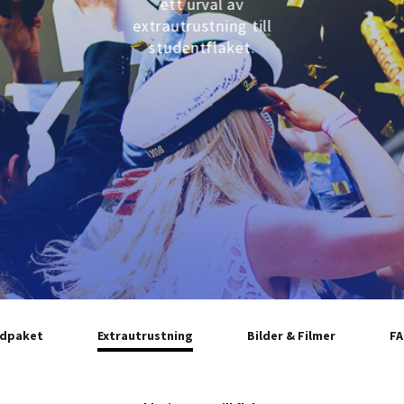
ett urval av
extrautrustning till
studentflaket.
udpaket
Extrautrustning
Bilder & Filmer
F