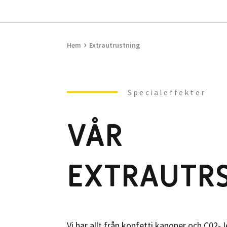
›
Hem
Extrautrustning
Specialeffekter
VÅR
EXTRAUTR
Vi har allt från konfetti kanoner och C02-J