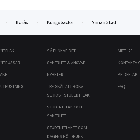
Borås
Kungsbacka
Annan Stad
ENTFLAK
SÅ FUNKAR DET
MITT123
ENTBUSSAR
SÄKERHET & ANSVAR
KONTAKTA 
PAKET
NYHETER
PRIDEFLAK
AUTRUSTNING
TRE SKÄL ATT BOKA
FAQ
SERIÖST STUDENTFLAK
STUDENTFLAK OCH
SÄKERHET
STUDENTFLAKET SOM
DAGENS HÖJDPUNKT