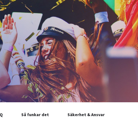
AQ
Så funkar det
Säkerhet & Ansvar