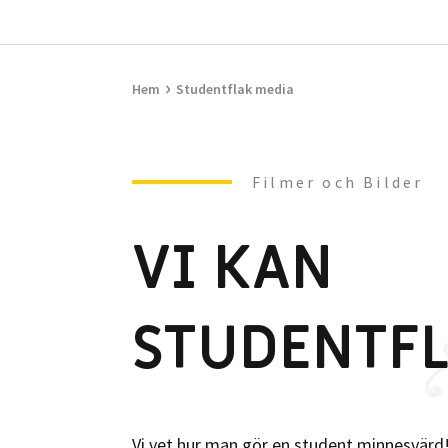
›
Hem
Studentflak media
Filmer och Bilder
VI KAN
STUDENTFL
Vi vet hur man gör en student minnesvärd!