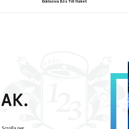
Exklusiva DJ:s Till flaket
AK.
 Scrolla ner