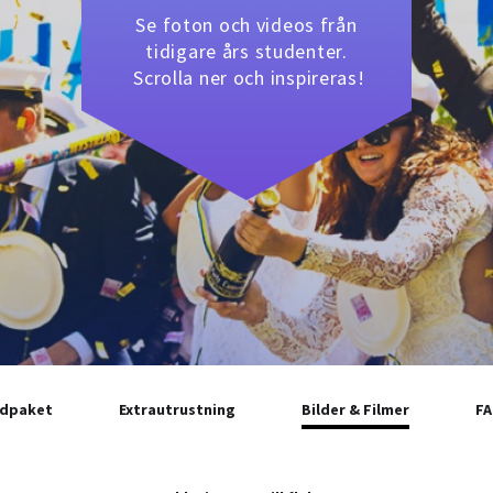
Se foton och videos från
tidigare års studenter.
Scrolla ner och inspireras!
udpaket
Extrautrustning
Bilder & Filmer
F