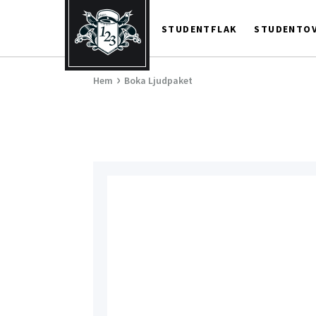
123Student
Studentflak
i
STUDENTFLAK
STUDENTOV
Göteborg
&
›
Hem
Boka Ljudpaket
Högtalare