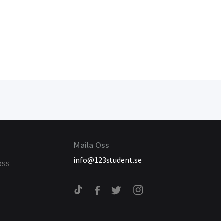
Maila Oss:
info@123student.se
OSS