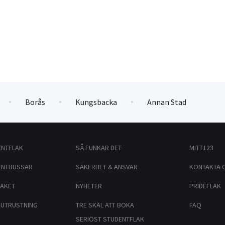
Borås
Kungsbacka
Annan Stad
ENTFLAK
SÅ FUNKAR DET
MITT123
ENTBUSSAR
SÄKERHET & ANSVAR
KONTAKTA 
PAKET
NYHETER
PRIDEFLAK
AUTRUSTNING
TRE SKÄL ATT BOKA
FAQ
SERIÖST STUDENTFLAK