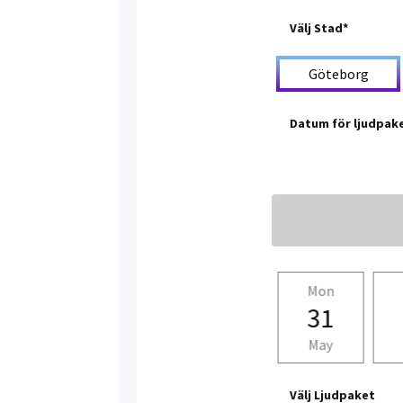
Välj Stad*
Göteborg
Datum för ljudpak
Fri
Sat
Sun
Mon
28
29
30
31
May
May
May
May
Välj Ljudpaket