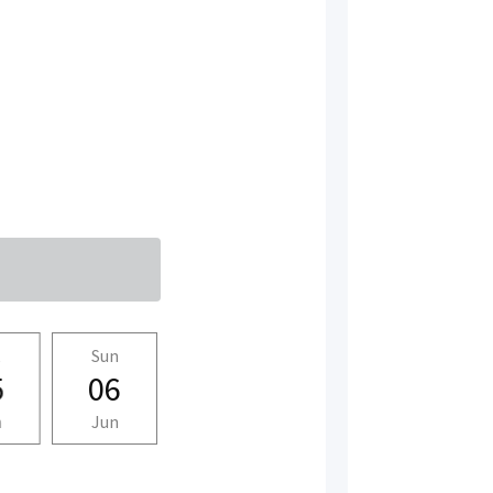
t
Sun
Mon
Tue
Wed
5
06
07
08
09
n
Jun
Jun
Jun
Jun