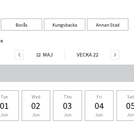
Borås
Kungsbacka
Annan Stad
et
MAJ
VECKA
22
Tue
Wed
Thu
Fri
Sa
01
02
03
04
0
Jun
Jun
Jun
Jun
Ju