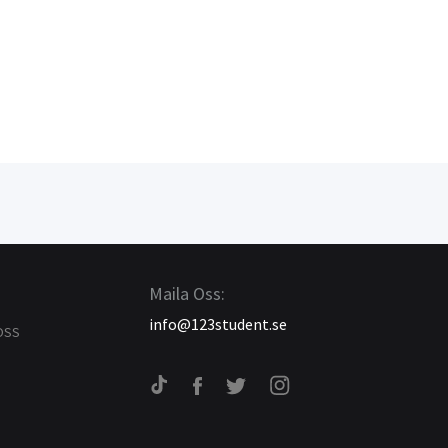
Maila Oss:
info@123student.se
OSS