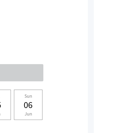
t
Sun
Mon
Tue
Wed
5
06
07
08
09
n
Jun
Jun
Jun
Jun