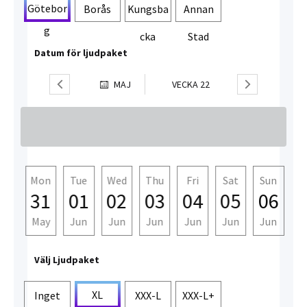
Götebor
Borås
Kungsba
Annan
g
cka
Stad
Datum för ljudpaket
MAJ
VECKA
22
un
Mon
Tue
Wed
Thu
Fri
Sat
Sun
M
30
31
01
02
03
04
05
06
0
ay
May
Jun
Jun
Jun
Jun
Jun
Jun
J
Välj Ljudpaket
XL
Inget
XXX-L
XXX-L+