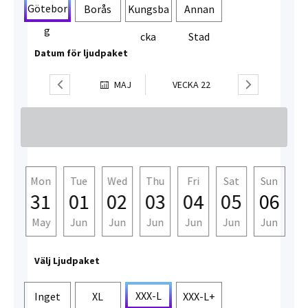
Götebor
Borås
Kungsba
Annan
g
cka
Stad
Datum för ljudpaket
MAJ
VECKA
22
un
Mon
Tue
Wed
Thu
Fri
Sat
Sun
M
30
31
01
02
03
04
05
06
0
ay
May
Jun
Jun
Jun
Jun
Jun
Jun
J
Välj Ljudpaket
XXX-L
Inget
XL
XXX-L+