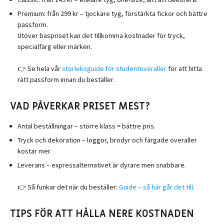
Premium
: från 299 kr – tjockare tyg, förstärkta fickor och bättre
passform.
Utöver baspriset kan det tillkomma kostnader för tryck,
specialfärg eller märken.
👉 Se hela vår
storleksguide för studentoveraller
för att hitta
rätt passform innan du beställer.
VAD PÅVERKAR PRISET MEST?
Antal beställningar
– större klass = bättre pris.
Tryck och dekoration
– loggor, brodyr och färgade overaller
kostar mer.
Leverans
– expressalternativet är dyrare men snabbare.
👉 Så funkar det när du beställer:
Guide – så här går det till
.
TIPS FÖR ATT HÅLLA NERE KOSTNADEN