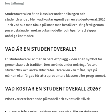
beställning]
Studentoverallen är en klassiker under nollningen och
studentfirandet. Men vad kostar egentligen en studentoverall 2026
– och vad ska man tänka på innan man beställer? Här går vi igenom
priser, skillnaden mellan olika modeller och tips för att slippa
onödiga kostnader.
VAD ÄR EN STUDENTOVERALL?
En studentoverall är mer än bara ett plagg – den är en symbol för
gemenskap och tradition. Den används under nollning, fester,
studentflak och andra aktiviteter. Overallen kan målas, sys på
märken eller färgas för att representera klassen eller programmet.
VAD KOSTAR EN STUDENTOVERALL 2026?
Priset varierar beroende på modell och eventuella tillval:
Classic
: från 149 kr – enklare tyg, one-size, lätt att dekorera.