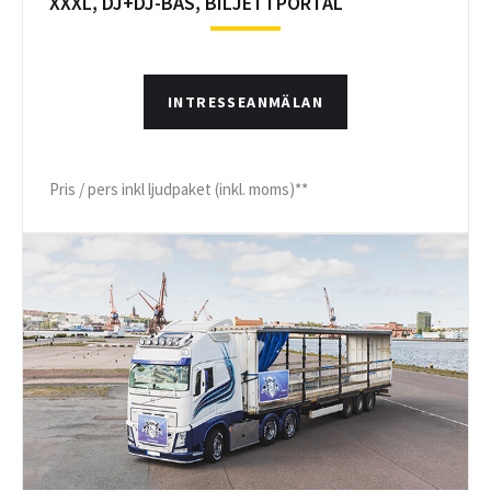
XXXL, DJ+DJ-BÅS, BILJETTPORTAL
INTRESSEANMÄLAN
Pris / pers inkl ljudpaket (inkl. moms)**